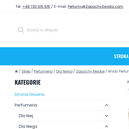
Tel:
+48 730 615 615
/
E-mail:
Perfumy@ZapachySwiata.com
STRONA
/
Sklep
/
Perfumeria
/
Dla Niego
/
Zapachy Męskie
/
Wody Perf
KATEGORIE
W
Strona Główna
Perfumeria
Dla Niej
Dla Niego