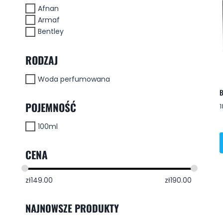
Afnan
Armaf
Bentley
RODZAJ
Woda perfumowana
B
POJEMNOŚĆ
1
100ml
CENA
zł
149.00
zł
190.00
NAJNOWSZE PRODUKTY