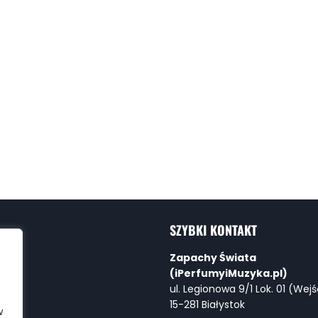
SZYBKI KONTAKT
Zapachy Świata
(iPerfumyiMuzyka.pl)
ul. Legionowa 9/1 Lok. 01 (Wejś
15-281 Białystok
w