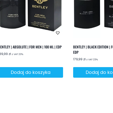
ENTLEY | ABSOLUTE | FOR MEN | 100 ML | EDP
BENTLEY | BLACK EDITION | F
EDP
89,99
zł
z VAT 23%
179,99
zł
z VAT 23%
Dodaj do koszyka
Dodaj do k