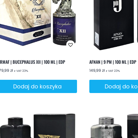
RMAF | BUCEPHALUS XII | 100 ML | EDP
AFNAN | 9 PM | 100 ML | EDP
79,99
zł
149,99
zł
z VAT 23%
z VAT 23%
Dodaj do koszyka
Dodaj do k