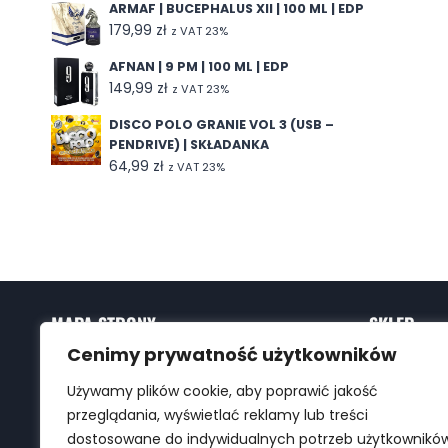
ARMAF | BUCEPHALUS XII | 100 ML | EDP
179,99
zł
z VAT 23%
AFNAN | 9 PM | 100 ML | EDP
149,99
zł
z VAT 23%
DISCO POLO GRANIE VOL 3 (USB –
PENDRIVE) | SKŁADANKA
64,99
zł
z VAT 23%
MAPA STRONY
SKLEP
Cenimy prywatność użytkowników
Strona Główna
Perfumeria
Sklep
Muzyka
Używamy plików cookie, aby poprawić jakość
Kontakt
Biżuteria
przeglądania, wyświetlać reklamy lub treści
Regulamin
dostosowane do indywidualnych potrzeb użytkownikó