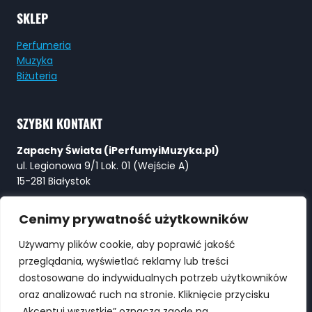
SKLEP
Perfumeria
Muzyka
Biżuteria
SZYBKI KONTAKT
Zapachy Świata (iPerfumyiMuzyka.pl)
ul. Legionowa 9/1 Lok. 01 (Wejście A)
15-281 Białystok
Tel:
+48 730 615 615
Cenimy prywatność użytkowników
E-mail:
Perfumy@ZapachySwiata.com
Używamy plików cookie, aby poprawić jakość
przeglądania, wyświetlać reklamy lub treści
WYSZUKIWARKA
dostosowane do indywidualnych potrzeb użytkowników
oraz analizować ruch na stronie. Kliknięcie przycisku
„Akceptuj wszystkie” oznacza zgodę na