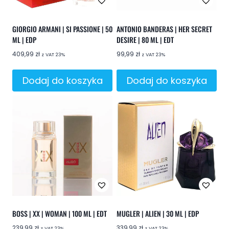
GIORGIO ARMANI | SI PASSIONE | 50
ANTONIO BANDERAS | HER SECRET
ML | EDP
DESIRE | 80 ML | EDT
409,99
zł
99,99
zł
z VAT 23%
z VAT 23%
Dodaj do koszyka
Dodaj do koszyka
BOSS | XX | WOMAN | 100 ML | EDT
MUGLER | ALIEN | 30 ML | EDP
239,99
zł
339,99
zł
z VAT 23%
z VAT 23%