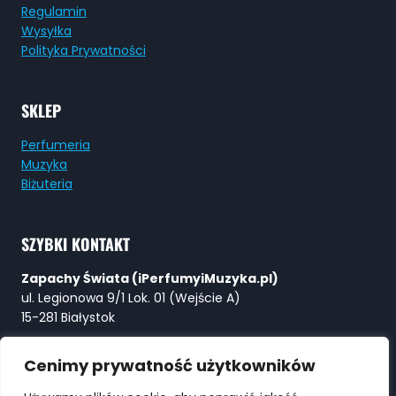
Regulamin
Wysyłka
Polityka Prywatności
SKLEP
Perfumeria
Muzyka
Biżuteria
SZYBKI KONTAKT
Zapachy Świata (iPerfumyiMuzyka.pl)
ul. Legionowa 9/1 Lok. 01 (Wejście A)
15-281 Białystok
Tel:
+48 730 615 615
Cenimy prywatność użytkowników
E-mail:
Perfumy@ZapachySwiata.com