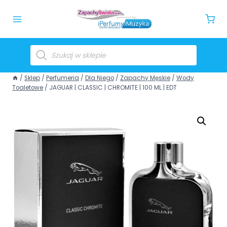
/
Sklep
/
Perfumeria
/
Dla Niego
/
Zapachy Męskie
/
Wody
Toaletowe
/
JAGUAR | CLASSIC | CHROMITE | 100 ML | EDT