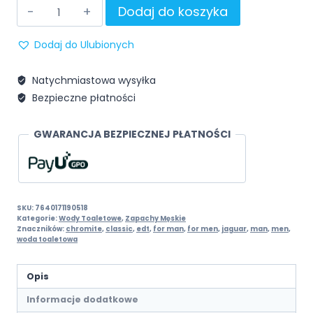
Dodaj do koszyka
Dodaj do Ulubionych
Natychmiastowa wysyłka
Bezpieczne płatności
GWARANCJA BEZPIECZNEJ PŁATNOŚCI
SKU:
7640171190518
Kategorie:
Wody Toaletowe
,
Zapachy Męskie
Znaczników:
chromite
,
classic
,
edt
,
for man
,
for men
,
jaguar
,
man
,
men
,
woda toaletowa
Opis
Informacje dodatkowe