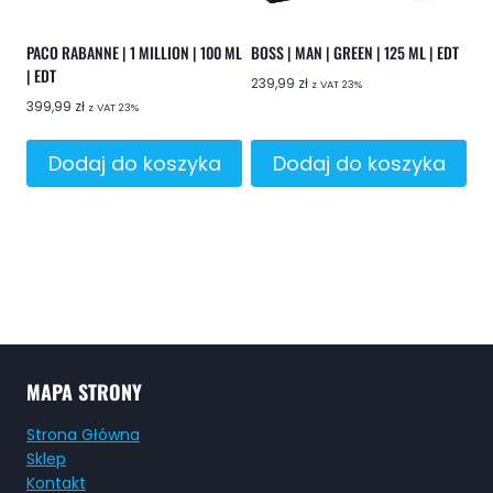
PACO RABANNE | 1 MILLION | 100 ML
BOSS | MAN | GREEN | 125 ML | EDT
| EDT
239,99
zł
z VAT 23%
399,99
zł
z VAT 23%
Dodaj do koszyka
Dodaj do koszyka
MAPA STRONY
Strona Główna
Sklep
Kontakt