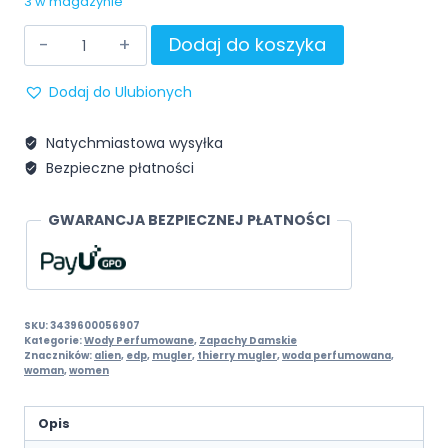
3 w magazynie
Dodaj do koszyka
Dodaj do Ulubionych
Natychmiastowa wysyłka
Bezpieczne płatności
GWARANCJA BEZPIECZNEJ PŁATNOŚCI
SKU:
3439600056907
Kategorie:
Wody Perfumowane
,
Zapachy Damskie
Znaczników:
alien
,
edp
,
mugler
,
thierry mugler
,
woda perfumowana
,
woman
,
women
Opis