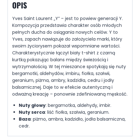
OPIS
Yves Saint Laurent „Y” – jest to powiew generacji Y.
Kompozycja przedstawia charakter osób młodych
pełnych ducha do osiągania nowych celów. Y to
Yves, zapach nawiązuje do założyciela marki, który
swoim życiorysem pokazał wspomniane wartości.
Charakterystycznie łączył biały t-shirt z czarną
kurtką pokazując balans między świeżością i
wytrzymałością. W tej mieszance spotykają się nuty
bergamotki, aldehydów, imbiru, fiołka, szałwii,
geranium, piżma, ambry, kadzidła, cedru i jodły
balsamicznej. Daje to w efekcie autentyczną i
odważną kreację – ponownie zdefiniowaną męskość.
Nuty głowy
: bergamotka, aldehydy, imbir.
Nuty serca
: liść fiołka, szałwia, geranium.
Baza
: piżmo, ambra, kadzidło, jodła balsamiczna,
cedr.