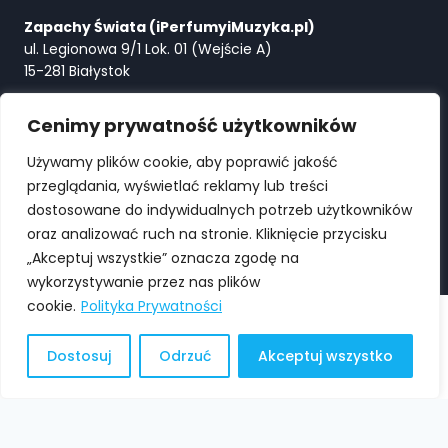
Zapachy Świata (iPerfumyiMuzyka.pl)
ul. Legionowa 9/1 Lok. 01 (Wejście A)
15-281 Białystok
Tel:
+48 730 615 615
Cenimy prywatność użytkowników
E-mail:
Perfumy@ZapachySwiata.com
Używamy plików cookie, aby poprawić jakość
przeglądania, wyświetlać reklamy lub treści
WYSZUKIWARKA
dostosowane do indywidualnych potrzeb użytkowników
oraz analizować ruch na stronie. Kliknięcie przycisku
„Akceptuj wszystkie” oznacza zgodę na
wykorzystywanie przez nas plików
cookie.
Polityka Prywatności
© 2026 Perfumeria Zapachy Świata Białystok | iPerfumy
Dostosuj
Odrzuć
Akceptuj wszystko
iMuzyka | Sklep On-Line | Wykonanie:
CRUMPArt