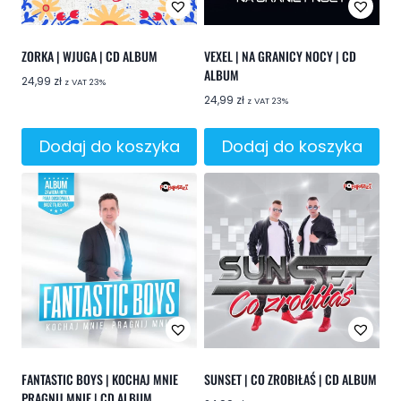
ZORKA | WJUGA | CD ALBUM
VEXEL | NA GRANICY NOCY | CD
ALBUM
24,99
zł
z VAT 23%
24,99
zł
z VAT 23%
Dodaj do koszyka
Dodaj do koszyka
FANTASTIC BOYS | KOCHAJ MNIE
SUNSET | CO ZROBIŁAŚ | CD ALBUM
PRAGNIJ MNIE | CD ALBUM