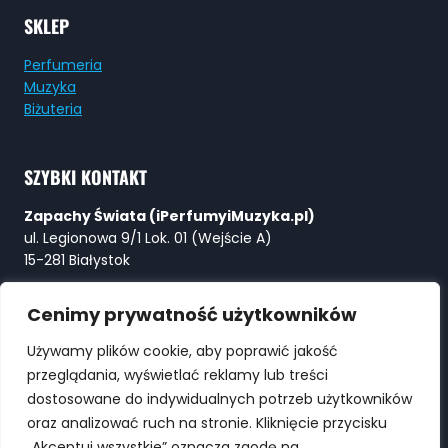
SKLEP
Perfumeria
Muzyka
Biżuteria
SZYBKI KONTAKT
Zapachy Świata (iPerfumyiMuzyka.pl)
ul. Legionowa 9/1 Lok. 01 (Wejście A)
15-281 Białystok
Tel:
+48 730 615 615
Cenimy prywatność użytkowników
E-mail:
Perfumy@ZapachySwiata.com
Używamy plików cookie, aby poprawić jakość
przeglądania, wyświetlać reklamy lub treści
WYSZUKIWARKA
dostosowane do indywidualnych potrzeb użytkowników
oraz analizować ruch na stronie. Kliknięcie przycisku
„Akceptuj wszystkie” oznacza zgodę na