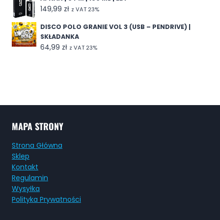
149,99
zł
z VAT 23%
DISCO POLO GRANIE VOL 3 (USB – PENDRIVE) |
SKŁADANKA
64,99
zł
z VAT 23%
MAPA STRONY
Strona Główna
Sklep
Kontakt
Regulamin
Wysyłka
Polityka Prywatności