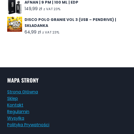
AFNAN | 9 PM | 100 ML | EDP
149,99
zł
z VAT 23%
DISCO POLO GRANIE VOL 3 (USB – PENDRIVE) |
SKŁADANKA
64,99
zł
z VAT 23%
MAPA STRONY
Strona Główna
Sklep
Kontakt
Regulamin
Wysyłka
Polityka Prywatności