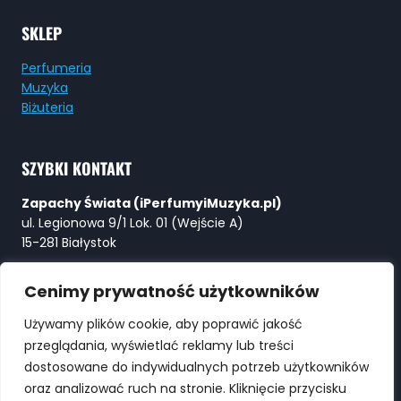
SKLEP
Perfumeria
Muzyka
Biżuteria
SZYBKI KONTAKT
Zapachy Świata (iPerfumyiMuzyka.pl)
ul. Legionowa 9/1 Lok. 01 (Wejście A)
15-281 Białystok
Tel:
+48 730 615 615
Cenimy prywatność użytkowników
E-mail:
Perfumy@ZapachySwiata.com
Używamy plików cookie, aby poprawić jakość
przeglądania, wyświetlać reklamy lub treści
WYSZUKIWARKA
dostosowane do indywidualnych potrzeb użytkowników
oraz analizować ruch na stronie. Kliknięcie przycisku