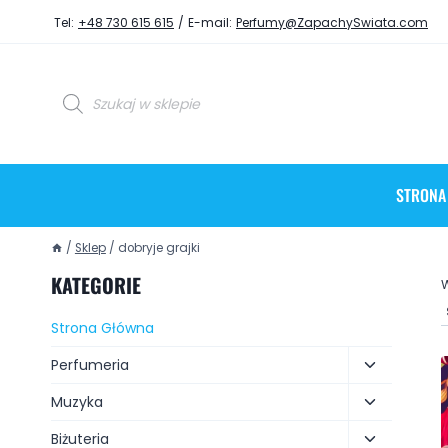
Tel:
+48 730 615 615
/
E-mail:
Perfumy@ZapachySwiata.com
STRONA
/
Sklep
/
dobryje grajki
KATEGORIE
W
Strona Główna
Perfumeria
Muzyka
Biżuteria