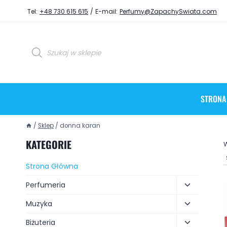
Tel:
+48 730 615 615
/
E-mail:
Perfumy@ZapachySwiata.com
STRONA
/
Sklep
/
donna karan
KATEGORIE
W
Strona Główna
Perfumeria
Muzyka
Biżuteria