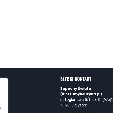
SZYBKI KONTAKT
Zapachy Świata
(iPerfumyiMuzyka.pl)
ul. Legionowa 9/1 Lok. 01 (Wejś
15-281 Białystok
w