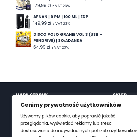
179,99
zł
z VAT 23%
AFNAN | 9 PM | 100 ML | EDP
149,99
zł
z VAT 23%
DISCO POLO GRANIE VOL 3 (USB –
PENDRIVE) | SKŁADANKA
64,99
zł
z VAT 23%
MAPA STRONY
SKLEP
Cenimy prywatność użytkowników
Strona Główna
Perfumeria
Sklep
Muzyka
Używamy plików cookie, aby poprawić jakość
Kontakt
Biżuteria
przeglądania, wyświetlać reklamy lub treści
Regulamin
dostosowane do indywidualnych potrzeb użytkownikó
Wysyłka