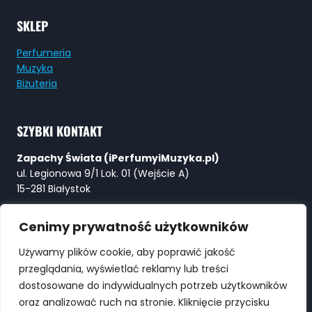
SKLEP
Perfumeria
Muzyka
Biżuteria
SZYBKI KONTAKT
Zapachy Świata (iPerfumyiMuzyka.pl)
ul. Legionowa 9/1 Lok. 01 (Wejście A)
15-281 Białystok
Tel:
+48 730 615 615
Cenimy prywatność użytkowników
E-mail:
Perfumy@ZapachySwiata.com
Używamy plików cookie, aby poprawić jakość
przeglądania, wyświetlać reklamy lub treści
WYSZUKIWARKA
dostosowane do indywidualnych potrzeb użytkowników
oraz analizować ruch na stronie. Kliknięcie przycisku