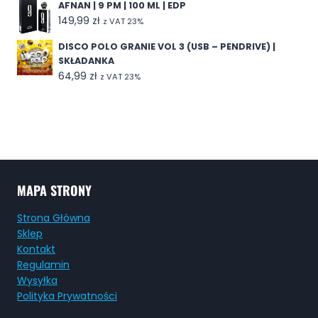
AFNAN | 9 PM | 100 ML | EDP
149,99
zł
z VAT 23%
DISCO POLO GRANIE VOL 3 (USB – PENDRIVE) |
SKŁADANKA
64,99
zł
z VAT 23%
MAPA STRONY
Strona Główna
Sklep
Kontakt
Regulamin
Wysyłka
Polityka Prywatności