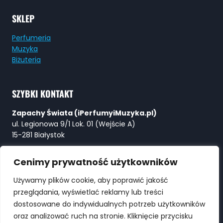
SKLEP
Perfumeria
Muzyka
Biżuteria
SZYBKI KONTAKT
Zapachy Świata (iPerfumyiMuzyka.pl)
ul. Legionowa 9/1 Lok. 01 (Wejście A)
15-281 Białystok
Tel:
+48 730 615 615
Cenimy prywatność użytkowników
E-mail:
Perfumy@ZapachySwiata.com
Używamy plików cookie, aby poprawić jakość
przeglądania, wyświetlać reklamy lub treści
WYSZUKIWARKA
dostosowane do indywidualnych potrzeb użytkowników
oraz analizować ruch na stronie. Kliknięcie przycisku