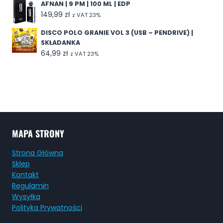
AFNAN | 9 PM | 100 ML | EDP
149,99
zł
z VAT 23%
DISCO POLO GRANIE VOL 3 (USB – PENDRIVE) |
SKŁADANKA
64,99
zł
z VAT 23%
MAPA STRONY
Strona Główna
Sklep
Kontakt
Regulamin
Wysyłka
Polityka Prywatności