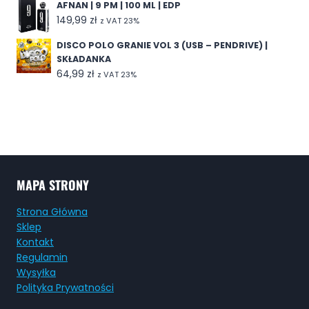
AFNAN | 9 PM | 100 ML | EDP
149,99
zł
z VAT 23%
DISCO POLO GRANIE VOL 3 (USB – PENDRIVE) |
SKŁADANKA
64,99
zł
z VAT 23%
MAPA STRONY
Strona Główna
Sklep
Kontakt
Regulamin
Wysyłka
Polityka Prywatności