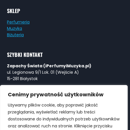
SKLEP
Perfumeria
Muzyka
Biżuteria
SZYBKI KONTAKT
Zapachy Świata (iPerfumyiMuzyka.pl)
ul. Legionowa 9/1 Lok. 01 (Wejście A)
15-281 Białystok
Tel:
+48 730 615 615
Cenimy prywatność użytkowników
E-mail:
Perfumy@ZapachySwiata.com
Używamy plików cookie, aby poprawić jakość
przeglądania, wyświetlać reklamy lub treści
WYSZUKIWARKA
dostosowane do indywidualnych potrzeb użytkowników
oraz analizować ruch na stronie. Kliknięcie przycisku