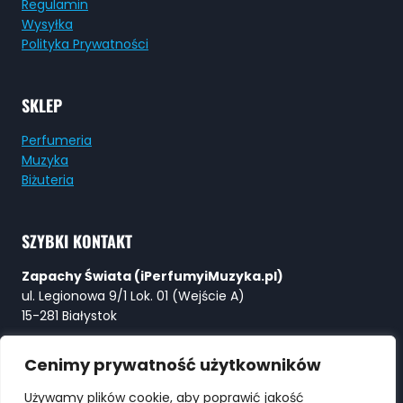
Regulamin
Wysyłka
Polityka Prywatności
SKLEP
Perfumeria
Muzyka
Biżuteria
SZYBKI KONTAKT
Zapachy Świata (iPerfumyiMuzyka.pl)
ul. Legionowa 9/1 Lok. 01 (Wejście A)
15-281 Białystok
Tel:
+48 730 615 615
Cenimy prywatność użytkowników
E-mail:
Perfumy@ZapachySwiata.com
Używamy plików cookie, aby poprawić jakość