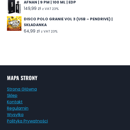
AFNAN | 9 PM | 100 ML | EDP
149,99
zł
z VAT 23%
DISCO POLO GRANIE VOL 3 (USB – PENDRIVE) |
SKŁADANKA
64,99
zł
z VAT 23%
MAPA STRONY
Strona Główna
Sklep
Kontakt
Regulamin
Wysyłka
Polityka Prywatności