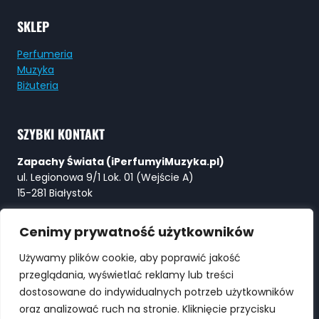
SKLEP
Perfumeria
Muzyka
Biżuteria
SZYBKI KONTAKT
Zapachy Świata (iPerfumyiMuzyka.pl)
ul. Legionowa 9/1 Lok. 01 (Wejście A)
15-281 Białystok
Tel:
+48 730 615 615
Cenimy prywatność użytkowników
E-mail:
Perfumy@ZapachySwiata.com
Używamy plików cookie, aby poprawić jakość
przeglądania, wyświetlać reklamy lub treści
WYSZUKIWARKA
dostosowane do indywidualnych potrzeb użytkowników
oraz analizować ruch na stronie. Kliknięcie przycisku