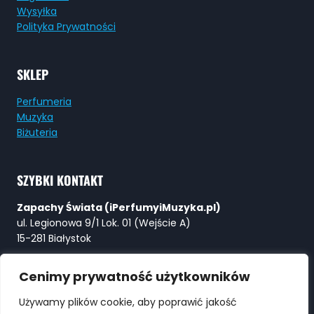
Wysyłka
Polityka Prywatności
SKLEP
Perfumeria
Muzyka
Biżuteria
SZYBKI KONTAKT
Zapachy Świata (iPerfumyiMuzyka.pl)
ul. Legionowa 9/1 Lok. 01 (Wejście A)
15-281 Białystok
Tel:
+48 730 615 615
Cenimy prywatność użytkowników
E-mail:
Perfumy@ZapachySwiata.com
Używamy plików cookie, aby poprawić jakość