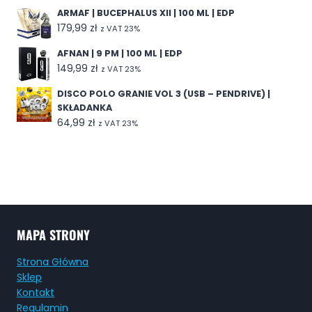
ARMAF | BUCEPHALUS XII | 100 ML | EDP
179,99
zł
z VAT 23%
AFNAN | 9 PM | 100 ML | EDP
149,99
zł
z VAT 23%
DISCO POLO GRANIE VOL 3 (USB – PENDRIVE) |
SKŁADANKA
64,99
zł
z VAT 23%
MAPA STRONY
Strona Główna
Sklep
Kontakt
Regulamin