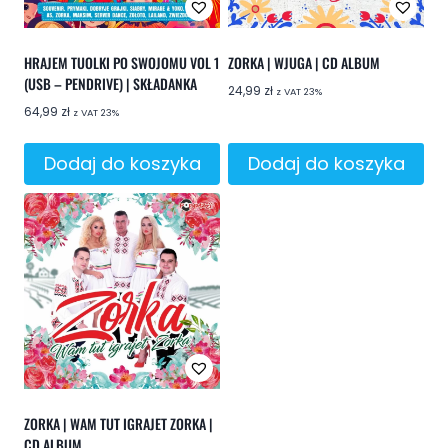
HRAJEM TUOLKI PO SWOJOMU VOL 1
ZORKA | WJUGA | CD ALBUM
(USB – PENDRIVE) | SKŁADANKA
24,99
zł
z VAT 23%
64,99
zł
z VAT 23%
Dodaj do koszyka
Dodaj do koszyka
ZORKA | WAM TUT IGRAJET ZORKA |
CD ALBUM