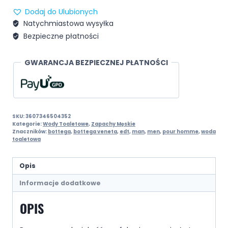
Dodaj do Ulubionych
Natychmiastowa wysyłka
Bezpieczne płatności
GWARANCJA BEZPIECZNEJ PŁATNOŚCI
SKU:
3607346504352
Kategorie:
Wody Toaletowe
,
Zapachy Męskie
Znaczników:
bottega
,
bottega veneta
,
edt
,
man
,
men
,
pour homme
,
woda
toaletowa
Opis
Informacje dodatkowe
OPIS