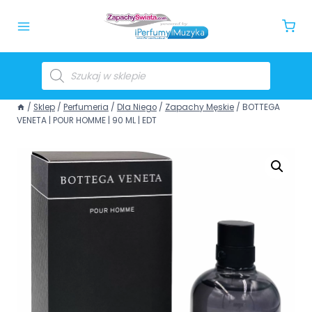
/
Sklep
/
Perfumeria
/
Dla Niego
/
Zapachy Męskie
/
BOTTEGA
VENETA | POUR HOMME | 90 ML | EDT