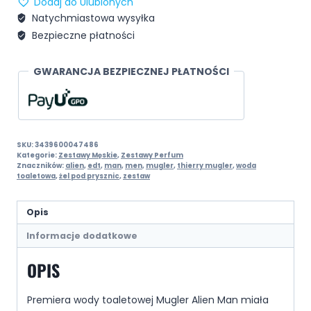
Dodaj do Ulubionych
Natychmiastowa wysyłka
Bezpieczne płatności
GWARANCJA BEZPIECZNEJ PŁATNOŚCI
SKU:
3439600047486
Kategorie:
Zestawy Męskie
,
Zestawy Perfum
Znaczników:
alien
,
edt
,
man
,
men
,
mugler
,
thierry mugler
,
woda
toaletowa
,
żel pod prysznic
,
zestaw
Opis
Informacje dodatkowe
OPIS
Premiera wody toaletowej Mugler Alien Man miała