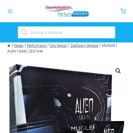
/
Sklep
/
Perfumeria
/
Dla Niego
/
Zestawy Męskie
/
MUGLER |
ALIEN | MAN | ZESTAW